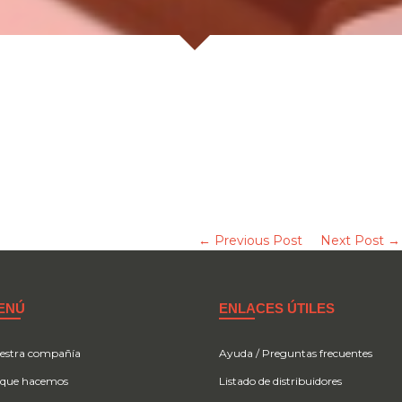
← Previous Post
Next Post →
ENÚ
ENLACES ÚTILES
estra compañía
Ayuda / Preguntas frecuentes
 que hacemos
Listado de distribuidores