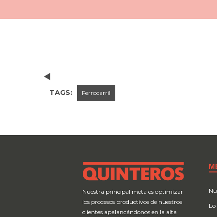
TAGS:
Ferrocarril
M
Nu
Nuestra principal meta es optimizar
los procesos productivos de nuestros
Lo
clientes apalancándonos en la alta