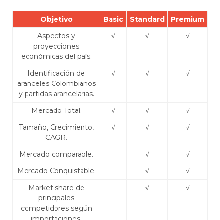
Objetivo
Basic
Standard
Premium
Aspectos y
√
√
√
proyecciones
económicas del país.
Identificación de
√
√
√
aranceles Colombianos
y partidas arancelarias.
Mercado Total.
√
√
√
Tamaño, Crecimiento,
√
√
√
CAGR.
Mercado comparable.
√
√
Mercado Conquistable.
√
√
Market share de
√
√
principales
competidores según
importaciones.