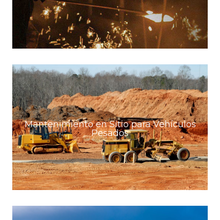
367,00 (euros).
Leer mas
Dozermaq
El lanzamiento del nuevo camión para
mantenimiento en sitio se realizó en Septiembre
2019 y desde ese momento recorre la Costa
Mantenimiento en Sitio para Vehículos
Pesados
Atlántica Colombiana. Dozermaq es el primer
proyecto de innovación colaborativo […]
Texto del botón