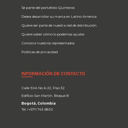
Se parte del portafolio Quinteros
Desea desarrollar su marca en Latino America
Quiere ser parte de nuestra red de distribución
Quiere saber cómo lo podemos ayudar
Conozca nuestros representados
Políticas de privacidad
INFORMACIÓN DE CONTACTO
Calle 30A No 6-22, Piso 32
Edificio San Martín, Bloque B
Bogotá, Colombia
Tel: (+571) 743 6830
Cel: (+57) 300 6313359
info@quinteros.co