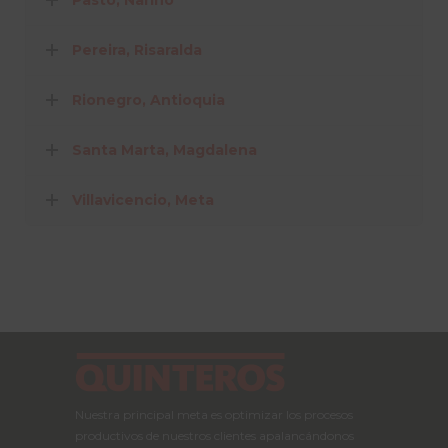
Pereira, Risaralda
Rionegro, Antioquia
Santa Marta, Magdalena
Villavicencio, Meta
Nuestra principal meta es optimizar los procesos
productivos de nuestros clientes apalancándonos