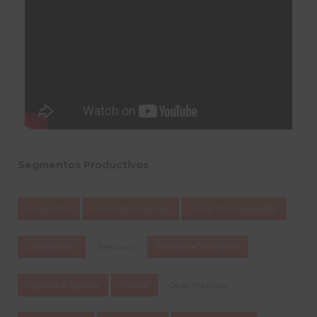
Segmentos Productivos
Acueductos
Alimentos & Bebidas
Cementos & Agregados
Construcción
Ferrocarril
Flotillas de Transporte
Ingenios & Agrícola
Minería
Otras Industrias