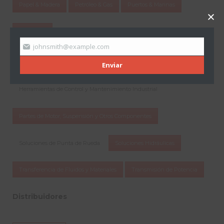
Papel & Madera
Petróleo & Gas
Puertos & Marinas
Siderurgia
johnsmith@example.com
Campos de Experiencia
Enviar
Herramientas de Control y Mantenimiento Industrial
Partes de Motor, Suspensión y Otros Componentes
Soluciones de Punta de Rueda
Soluciones Hidráulicas
Transferencia de Fluidos y Materiales
Transmisión de Potencia
Distribuidores