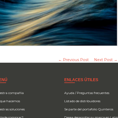
← Previous Post
Next Post →
ENÚ
ENLACES ÚTILES
estra compañía
Ayuda / Preguntas frecuentes
 que hacemos
Listado de distribuidores
estras soluciones
Se parte del portafolio Quinteros
ónde comprar?
Desea desarrollar su marca en Lati