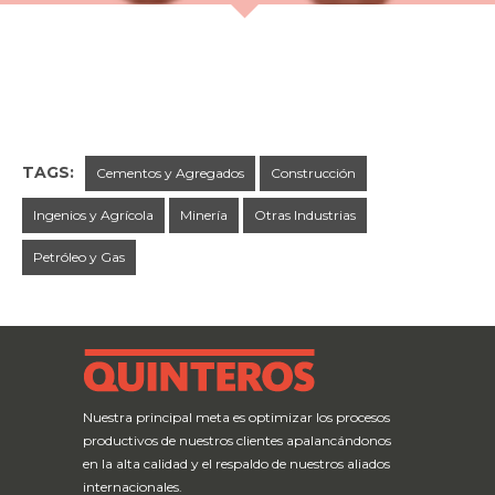
TAGS:
Cementos y Agregados
Construcción
Ingenios y Agrícola
Minería
Otras Industrias
Petróleo y Gas
← Previous Post
Next Post →
Nuestra principal meta es optimizar los procesos
productivos de nuestros clientes apalancándonos
en la alta calidad y el respaldo de nuestros aliados
internacionales.