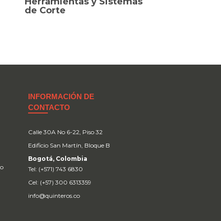
Herramientas y Sistemas
de Corte
INFORMACIÓN DE
CONTACTO
Calle 30A No 6-22, Piso 32
Edificio San Martín, Bloque B
Bogotá, Colombia
no
Tel: (+571) 743 6830
Cel: (+57) 300 6313359
info@quinteros.co