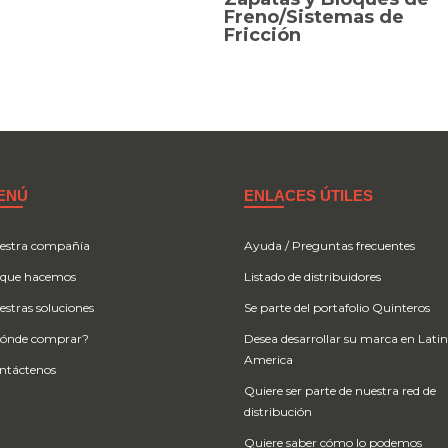
Freno/Sistemas de
Fricción
ENÚ
ENLACES ÚTILES
estra compañía
Ayuda / Preguntas frecuentes
 que hacemos
Listado de distribuidores
estras soluciones
Se parte del portafolio Quinteros
ónde comprar?
Desea desarrollar su marca en Lati
America
ntáctenos
Quiere ser parte de nuestra red de
distribución
Quiere saber cómo lo podemos