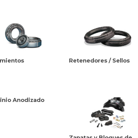
mientos
Retenedores / Sellos
inio Anodizado
Zapatas y Bloques de